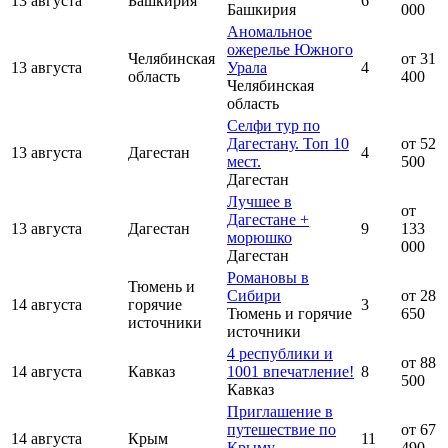
13 августа
Башкирия
6
Башкирия
000
Аномальное
ожерелье Южного
Челябинская
от 31
13 августа
Урала
4
область
400
Челябинская
область
Селфи тур по
Дагестану. Топ 10
от 52
13 августа
Дагестан
4
мест.
500
Дагестан
Лучшее в
от
Дагестане +
13 августа
Дагестан
9
133
морюшко
000
Дагестан
Романовы в
Тюмень и
Сибири
от 28
14 августа
горячие
3
Тюмень и горячие
650
источники
источники
4 республики и
от 88
14 августа
Кавказ
1001 впечатление!
8
500
Кавказ
Приглашение в
путешествие по
от 67
14 августа
Крым
11
Крыму
490