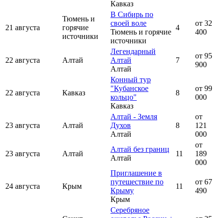
Кавказ
В Сибирь по
Тюмень и
своей воле
от 32
21 августа
горячие
4
Тюмень и горячие
400
источники
источники
Легендарный
от 95
22 августа
Алтай
Алтай
7
900
Алтай
Конный тур
"Кубанское
от 99
22 августа
Кавказ
8
кольцо"
000
Кавказ
Алтай - Земля
от
23 августа
Алтай
Духов
8
121
Алтай
000
от
Алтай без границ
23 августа
Алтай
11
189
Алтай
000
Приглашение в
путешествие по
от 67
24 августа
Крым
11
Крыму
490
Крым
Серебряное