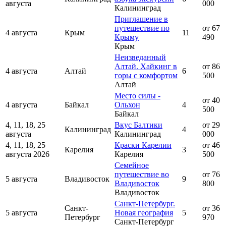
августа
000
Калининград
Приглашение в
путешествие по
от 67
4 августа
Крым
11
Крыму
490
Крым
Неизведанный
Алтай. Хайкинг в
от 86
4 августа
Алтай
6
горы с комфортом
500
Алтай
Место силы -
от 40
4 августа
Байкал
Ольхон
4
500
Байкал
4, 11, 18, 25
Вкус Балтики
от 29
Калининград
4
августа
Калининград
000
4, 11, 18, 25
Краски Карелии
от 46
Карелия
3
августа 2026
Карелия
500
Семейное
путешествие во
от 76
5 августа
Владивосток
9
Владивосток
800
Владивосток
Санкт-Петербург.
Санкт-
от 36
5 августа
Новая география
5
Петербург
970
Санкт-Петербург