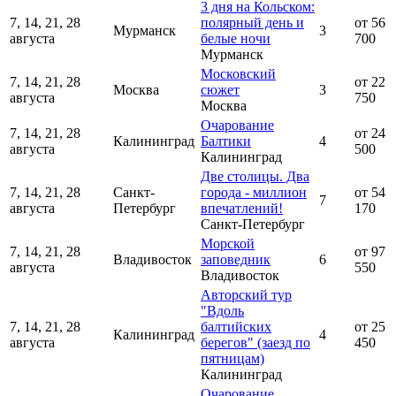
3 дня на Кольском:
7, 14, 21, 28
полярный день и
от 56
Мурманск
3
августа
белые ночи
700
Мурманск
Московский
7, 14, 21, 28
от 22
Москва
сюжет
3
августа
750
Москва
Очарование
7, 14, 21, 28
от 24
Калининград
Балтики
4
августа
500
Калининград
Две столицы. Два
7, 14, 21, 28
Санкт-
города - миллион
от 54
7
августа
Петербург
впечатлений!
170
Санкт-Петербург
Морской
7, 14, 21, 28
от 97
Владивосток
заповедник
6
августа
550
Владивосток
Авторский тур
"Вдоль
7, 14, 21, 28
балтийских
от 25
Калининград
4
августа
берегов" (заезд по
450
пятницам)
Калининград
Очарование