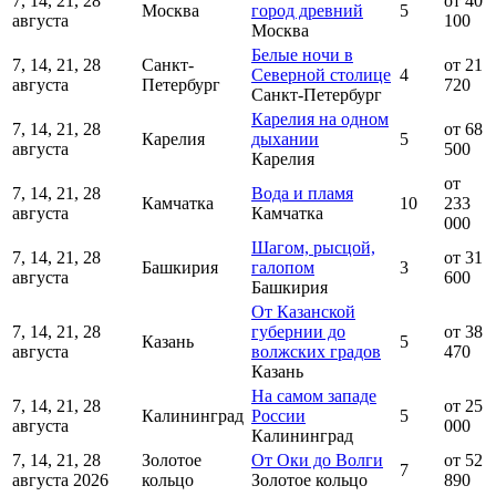
7, 14, 21, 28
от 40
Москва
город древний
5
августа
100
Москва
Белые ночи в
7, 14, 21, 28
Санкт-
от 21
Северной столице
4
августа
Петербург
720
Санкт-Петербург
Карелия на одном
7, 14, 21, 28
от 68
Карелия
дыхании
5
августа
500
Карелия
от
7, 14, 21, 28
Вода и пламя
Камчатка
10
233
августа
Камчатка
000
Шагом, рысцой,
7, 14, 21, 28
от 31
Башкирия
галопом
3
августа
600
Башкирия
От Казанской
7, 14, 21, 28
губернии до
от 38
Казань
5
августа
волжских градов
470
Казань
На самом западе
7, 14, 21, 28
от 25
Калининград
России
5
августа
000
Калининград
7, 14, 21, 28
Золотое
От Оки до Волги
от 52
7
августа 2026
кольцо
Золотое кольцо
890