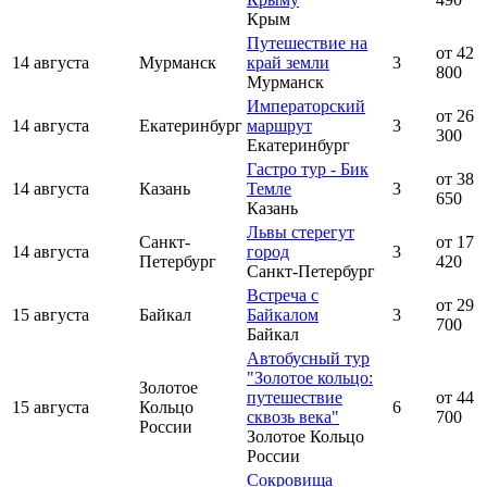
Крым
Путешествие на
от 42
14 августа
Мурманск
край земли
3
800
Мурманск
Императорский
от 26
14 августа
Екатеринбург
маршрут
3
300
Екатеринбург
Гастро тур - Бик
от 38
14 августа
Казань
Темле
3
650
Казань
Львы стерегут
Санкт-
от 17
14 августа
город
3
Петербург
420
Санкт-Петербург
Встреча с
от 29
15 августа
Байкал
Байкалом
3
700
Байкал
Автобусный тур
"Золотое кольцо:
Золотое
путешествие
от 44
15 августа
Кольцо
6
сквозь века"
700
России
Золотое Кольцо
России
Сокровища