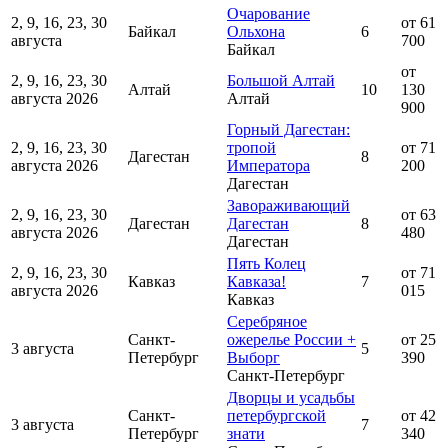
Очарование
2, 9, 16, 23, 30
от 61
Байкал
Ольхона
6
августа
700
Байкал
от
2, 9, 16, 23, 30
Большой Алтай
Алтай
10
130
августа 2026
Алтай
900
Горный Дагестан:
2, 9, 16, 23, 30
тропой
от 71
Дагестан
8
августа 2026
Императора
200
Дагестан
Завораживающий
2, 9, 16, 23, 30
от 63
Дагестан
Дагестан
8
августа 2026
480
Дагестан
Пять Колец
2, 9, 16, 23, 30
от 71
Кавказ
Кавказа!
7
августа 2026
015
Кавказ
Серебряное
Санкт-
ожерелье России +
от 25
3 августа
5
Петербург
Выборг
390
Санкт-Петербург
Дворцы и усадьбы
Санкт-
петербургской
от 42
3 августа
7
Петербург
знати
340