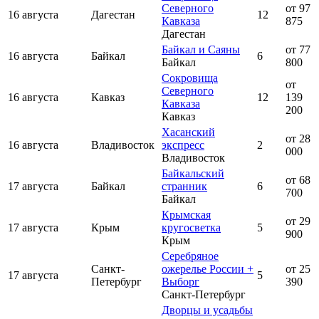
Северного
от 97
16 августа
Дагестан
12
Кавказа
875
Дагестан
Байкал и Саяны
от 77
16 августа
Байкал
6
Байкал
800
Сокровища
от
Северного
16 августа
Кавказ
12
139
Кавказа
200
Кавказ
Хасанский
от 28
16 августа
Владивосток
экспресс
2
000
Владивосток
Байкальский
от 68
17 августа
Байкал
странник
6
700
Байкал
Крымская
от 29
17 августа
Крым
кругосветка
5
900
Крым
Серебряное
Санкт-
ожерелье России +
от 25
17 августа
5
Петербург
Выборг
390
Санкт-Петербург
Дворцы и усадьбы