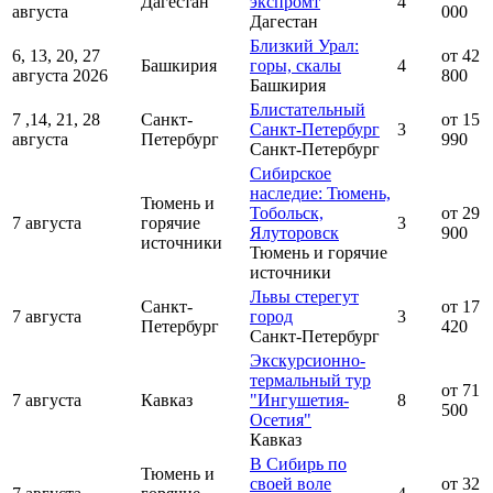
Дагестан
экспромт
4
августа
000
Дагестан
Близкий Урал:
6, 13, 20, 27
от 42
Башкирия
горы, скалы
4
августа 2026
800
Башкирия
Блистательный
7 ,14, 21, 28
Санкт-
от 15
Санкт-Петербург
3
августа
Петербург
990
Санкт-Петербург
Сибирское
наследие: Тюмень,
Тюмень и
Тобольск,
от 29
7 августа
горячие
3
Ялуторовск
900
источники
Тюмень и горячие
источники
Львы стерегут
Санкт-
от 17
7 августа
город
3
Петербург
420
Санкт-Петербург
Экскурсионно-
термальный тур
от 71
7 августа
Кавказ
"Ингушетия-
8
500
Осетия"
Кавказ
В Сибирь по
Тюмень и
своей воле
от 32