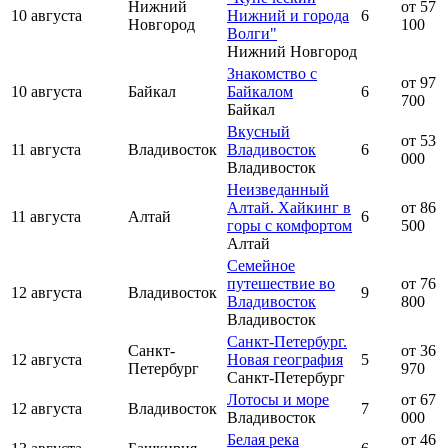
Нижний
от 57
10 августа
Нижний и города
6
Новгород
100
Волги"
Нижний Новгород
Знакомство с
от 97
10 августа
Байкал
Байкалом
6
700
Байкал
Вкусный
от 53
11 августа
Владивосток
Владивосток
6
000
Владивосток
Неизведанный
Алтай. Хайкинг в
от 86
11 августа
Алтай
6
горы с комфортом
500
Алтай
Семейное
путешествие во
от 76
12 августа
Владивосток
9
Владивосток
800
Владивосток
Санкт-Петербург.
Санкт-
от 36
12 августа
Новая география
5
Петербург
970
Санкт-Петербург
Лотосы и море
от 67
12 августа
Владивосток
7
Владивосток
000
Белая река
от 46