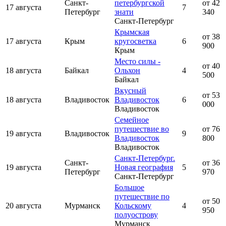
Санкт-
петербургской
от 42
17 августа
7
Петербург
знати
340
Санкт-Петербург
Крымская
от 38
17 августа
Крым
кругосветка
6
900
Крым
Место силы -
от 40
18 августа
Байкал
Ольхон
4
500
Байкал
Вкусный
от 53
18 августа
Владивосток
Владивосток
6
000
Владивосток
Семейное
путешествие во
от 76
19 августа
Владивосток
9
Владивосток
800
Владивосток
Санкт-Петербург.
Санкт-
от 36
19 августа
Новая география
5
Петербург
970
Санкт-Петербург
Большое
путешествие по
от 50
20 августа
Мурманск
Кольскому
4
950
полуострову
Мурманск