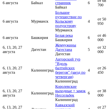
от 68
6 августа
Байкал
странник
6
700
Байкал
Большое
путешествие по
от 50
6 августа
Мурманск
Кольскому
4
950
полуострову
Мурманск
Белая река
от 46
6 августа
Башкирия
6
Башкирия
000
Жемчужины
6, 13, 20, 27
от 32
Дагестан
Дагестана
5
августа
000
Дагестан
Авторский тур
"Вдоль
6, 13, 20, 27
балтийских
от 26
Калининград
4
августа
берегов" (заезд по
450
четвергам)
Калининград
Королевские
6, 13, 20, 27
выходные + замок
от 38
Калининград
6
августа
Нессельбек
000
Калининград
Кавказский
6, 13, 20, 27
от 27