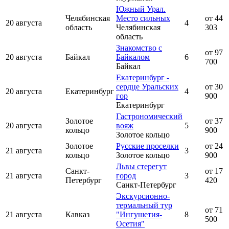
Южный Урал.
Челябинская
Место сильных
от 44
20 августа
4
область
Челябинская
303
область
Знакомство с
от 97
20 августа
Байкал
Байкалом
6
700
Байкал
Екатеринбург -
сердце Уральских
от 30
20 августа
Екатеринбург
4
гор
900
Екатеринбург
Гастрономический
Золотое
от 37
20 августа
вояж
5
кольцо
900
Золотое кольцо
Золотое
Русские проселки
от 24
21 августа
3
кольцо
Золотое кольцо
900
Львы стерегут
Санкт-
от 17
21 августа
город
3
Петербург
420
Санкт-Петербург
Экскурсионно-
термальный тур
от 71
21 августа
Кавказ
"Ингушетия-
8
500
Осетия"