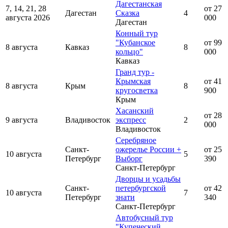
Дагестанская
7, 14, 21, 28
от 27
Дагестан
Сказка
4
августа 2026
000
Дагестан
Конный тур
"Кубанское
от 99
8 августа
Кавказ
8
кольцо"
000
Кавказ
Гранд тур -
Крымская
от 41
8 августа
Крым
8
кругосветка
900
Крым
Хасанский
от 28
9 августа
Владивосток
экспресс
2
000
Владивосток
Серебряное
Санкт-
ожерелье России +
от 25
10 августа
5
Петербург
Выборг
390
Санкт-Петербург
Дворцы и усадьбы
Санкт-
петербургской
от 42
10 августа
7
Петербург
знати
340
Санкт-Петербург
Автобусный тур
"Купеческий