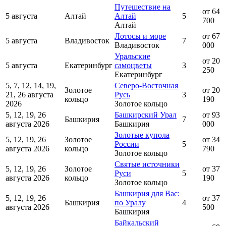
Путешествие на
от 64
5 августа
Алтай
Алтай
5
700
Алтай
Лотосы и море
от 67
5 августа
Владивосток
7
Владивосток
000
Уральские
от 20
5 августа
Екатеринбург
самоцветы
3
250
Екатеринбург
5, 7, 12, 14, 19,
Северо-Восточная
Золотое
от 20
21, 26 августа
Русь
3
кольцо
190
2026
Золотое кольцо
5, 12, 19, 26
Башкирский Урал
от 93
Башкирия
7
августа 2026
Башкирия
000
Золотые купола
5, 12, 19, 26
Золотое
от 34
России
5
августа 2026
кольцо
790
Золотое кольцо
Святые источники
5, 12, 19, 26
Золотое
от 37
Руси
5
августа 2026
кольцо
190
Золотое кольцо
Башкирия для Вас:
5, 12, 19, 26
от 37
Башкирия
по Уралу
4
августа 2026
500
Башкирия
Байкальский