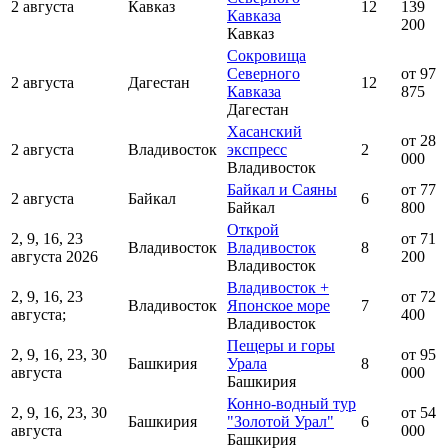
2 августа
Кавказ
12
139
Кавказа
200
Кавказ
Сокровища
Северного
от 97
2 августа
Дагестан
12
Кавказа
875
Дагестан
Хасанский
от 28
2 августа
Владивосток
экспресс
2
000
Владивосток
Байкал и Саяны
от 77
2 августа
Байкал
6
Байкал
800
Открой
2, 9, 16, 23
от 71
Владивосток
Владивосток
8
августа 2026
200
Владивосток
Владивосток +
2, 9, 16, 23
от 72
Владивосток
Японское море
7
августа;
400
Владивосток
Пещеры и горы
2, 9, 16, 23, 30
от 95
Башкирия
Урала
8
августа
000
Башкирия
Конно-водный тур
2, 9, 16, 23, 30
от 54
Башкирия
"Золотой Урал"
6
августа
000
Башкирия