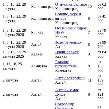
1, 8, 15, 22, 29
Отпуск на Балтике
от 62
Калининград
10
августа
Калининград
000
Солнце, море и
1, 8, 15, 22, 29
от 45
Калининград
янтарь
8
августа
000
Калининград
Осетинский пирог
1, 8, 15, 22, 29
от 79
Кавказ
NEW
7
августа 2026
900
Кавказ
1, 8, 15, 22, 29
Золотое кольцо
от 99
Алтай
8
августа 2026
Алтай
700
1, 8, 15, 22, 29
Грани Кавказа
от 84
Кавказ
8
августа 2026
Кавказ
000
Главное
от
1, 11, 18, 25
Камчатка
путешествие
8
130
августа
Камчатка
000
от
Алтай без границ
2 августа
Алтай
11
189
Алтай
000
Алтай - Земля
от
2 августа
Алтай
Духов
8
121
Алтай
000
Сокровища
от
Северного