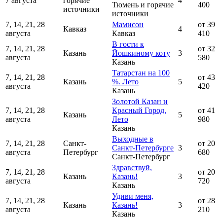
7 августа
горячие
4
Тюмень и горячие
400
источники
источники
7, 14, 21, 28
Мамисон
от 39
Кавказ
4
августа
Кавказ
410
В гости к
7, 14, 21, 28
от 32
Казань
Йошкиному коту
3
августа
580
Казань
Татарстан на 100
7, 14, 21, 28
от 43
Казань
%. Лето
5
августа
420
Казань
Золотой Казан и
7, 14, 21, 28
Красный Город.
от 41
Казань
5
августа
Лето
980
Казань
Выходные в
7, 14, 21, 28
Санкт-
от 20
Санкт-Петербурге
3
августа
Петербург
680
Санкт-Петербург
Здравствуй,
7, 14, 21, 28
от 20
Казань
Казань!
3
августа
720
Казань
Удиви меня,
7, 14, 21, 28
от 28
Казань
Казань!
3
августа
210
Казань