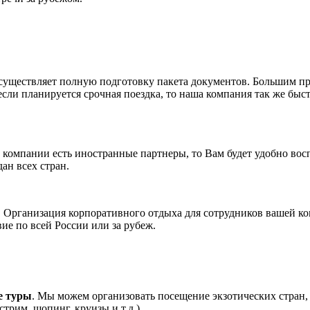
существляет полную подготовку пакета документов. Большим п
если планируется срочная поездка, то наша компания так же быс
й компании есть иностранные партнеры, то Вам будет удобно во
ан всех стран.
. Организация корпоративного отдыха для сотрудников вашей 
вие по всей России или за рубеж.
е туры
. Мы можем организовать посещение экзотических стран
стрим, шопинг, круизы и т.д.)