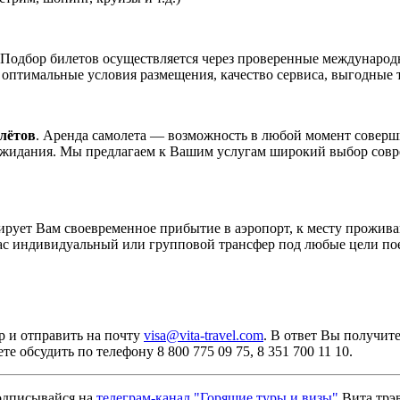
 Подбор билетов осуществляется через проверенные междунаро
оптимальные условия размещения, качество сервиса, выгодные т
лётов
. Аренда самолета — возможность в любой момент соверши
ожидания. Мы предлагаем к Вашим услугам широкий выбор совре
ирует Вам своевременное прибытие в аэропорт, к месту прожива
ас индивидуальный или групповой трансфер под любые цели по
р и отправить на почту
visa@vita-travel.com
. В ответ Вы получит
обсудить по телефону 8 800 775 09 75, 8 351 700 11 10.
дписывайся на
телеграм-канал "Горящие туры и визы"
Вита трэ