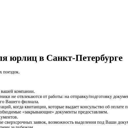
ля юрлиц в Санкт-Петербурге
х поездок.
 вашей компании.
ики не отвлекаются от работы: на отправку/подготовку докумен
ого Вашего филиала.
аций, когда квитанции, которые выдает консульство об оплате 
необходимые «закрывающие» документы предоставляем.
кументов.
е сверхсрочных заявок, возможность выделения под Ваши докуме
тречи за рубежом.