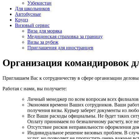
Узбекистан
Для школьников
Автобусные
Круиз
Визовый сервис
Виза для моряка
Медицинская страховка за границу
Визы за рубеж
Приглашения для иностранцев
Организация командировок д
Приглашаем Вас к сотрудничеству в сфере организации деловы
Работая с нами, вы получаете:
Личный менеджер по всем вопросам всех филиалов
Экономия времени Ваших сотрудников. Ваши работн
получения визы. Курьер заберет документы из люб
Все Ваши расходы официальны. Не будет таких ситу
Оплату принимаем по безналичному расчету, все 
Отсутствие рисков неправильности оформления до
Индивидуальное решение визовых проблем. В случа
услуг, но позволяет не пропустить очень важные вс