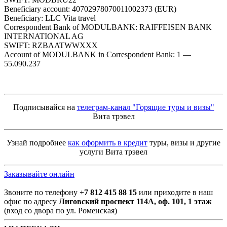
Beneficiary account: 40702978070011002373 (EUR)
Beneficiary: LLC Vita travel
Correspondent Bank of MODULBANK: RAIFFEISEN BANK
INTERNATIONAL AG
SWIFT: RZBAATWWXXX
Account of MODULBANK in Correspondent Bank: 1 —
55.090.237
Подписывайся на
телеграм-канал "Горящие туры и визы"
Вита трэвел
Узнай подробнее
как оформить в кредит
туры, визы и другие
услуги Вита трэвел
Заказывайте онлайн
Звоните по телефону
+7 812 415 88 15
или приходите в наш
офис по адресу
Лиговский проспект 114А, оф. 101, 1 этаж
(вход со двора по ул. Роменская)