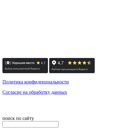
Деловой центр Росстро, 1 этаж
(вход со двора по ул. Роменская)
м. Лиговский проспект
пн-пт: с 10:00 до 19:00
сб: по согласованию / вс: выходной
Политика конфиденциальности
Согласие на обработку данных
© 2008-2024 - Администратор сайта ООО ТК "Вита трэвел",
ИНН 7452023824
поиск по сайту
онлайн оплата
Введите номер счета / договора