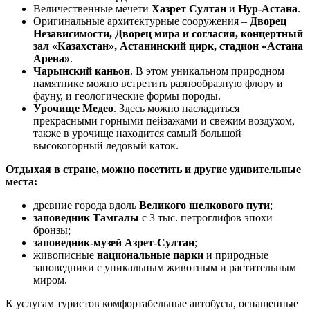
Величественные мечети
Хазрет Султан
и
Нур-Астана
.
Оригинальные архитектурные сооружения –
Дворец
Независимости, Дворец мира и согласия, концертный
зал «Казахстан», Астанинский цирк, стадион «Астана
Арена»
.
Чарынский каньон
. В этом уникальном природном
памятнике можно встретить разнообразную флору и
фауну, и геологические формы породы.
Урочище Медео
. Здесь можно насладиться
прекрасными горными пейзажами и свежим воздухом,
также в урочище находится самый большой
высокогорный ледовый каток.
Отдыхая в стране, можно посетить и другие удивительные
места:
древние города вдоль
Великого шелкового пути
;
заповедник Тамгалы
с 3 тыс. петроглифов эпохи
бронзы;
заповедник-музей Азрет-Султан
;
живописные
национальные парки
и природные
заповедники с уникальным животным и растительным
миром.
К услугам туристов комфортабельные автобусы, оснащенные