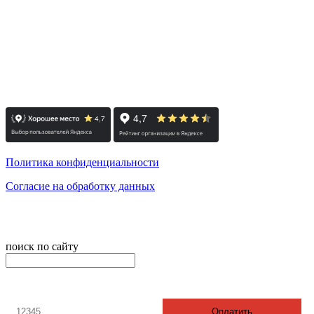
(вход со двора по ул. Роменская)
м. Лиговский проспект
пн-пт: с 10:00 до 19:00
сб: по согласованию / вс: выходной
Политика конфиденциальности
Согласие на обработку данных
© 2008-2024 - Администратор сайта ООО ТК "Вита трэвел",
ИНН 7452023824
поиск по сайту
онлайн оплата
Введите номер счета / договора
Оплатить