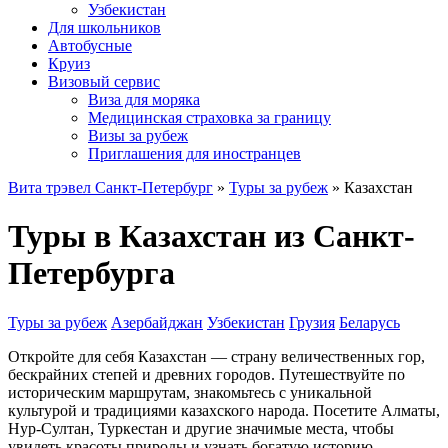
Узбекистан
Для школьников
Автобусные
Круиз
Визовый сервис
Виза для моряка
Медицинская страховка за границу
Визы за рубеж
Приглашения для иностранцев
Вита трэвел Санкт-Петербург
»
Туры за рубеж
» Казахстан
Туры в Казахстан из Санкт-
Петербурга
Туры за рубеж
Азербайджан
Узбекистан
Грузия
Беларусь
Откройте для себя Казахстан — страну величественных гор,
бескрайних степей и древних городов. Путешествуйте по
историческим маршрутам, знакомьтесь с уникальной
культурой и традициями казахского народа. Посетите Алматы,
Нур-Султан, Туркестан и другие значимые места, чтобы
увидеть красоты природы и узнать богатую историю