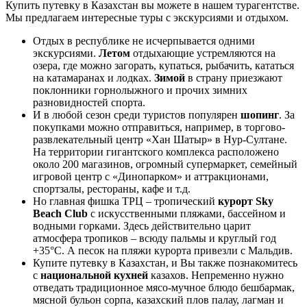
Купить путевку в Казахстан вы можете в нашем турагентстве.
Мы предлагаем интересные туры с экскурсиями и отдыхом.
Отдых в республике не исчерпывается одними
экскурсиями.
Летом
отдыхающие устремляются на
озера, где можно загорать, купаться, рыбачить, кататься
на катамаранах и лодках.
Зимой
в страну приезжают
поклонники горнолыжного и прочих зимних
разновидностей спорта.
И в любой сезон среди туристов популярен
шопинг
. За
покупками можно отправиться, например, в торгово-
развлекательный центр «Хан Шатыр» в Нур-Султане.
На территории гигантского комплекса расположено
около 200 магазинов, огромный супермаркет, семейный
игровой центр с «Динопарком» и аттракционами,
спортзалы, рестораны, кафе и т.д.
Но главная фишка ТРЦ – тропический
курорт Sky
Beach Club
с искусственными пляжами, бассейном и
водными горками. Здесь действительно царит
атмосфера тропиков – всюду пальмы и круглый год
+35°C. А песок на пляжи курорта привезли с Мальдив.
Купите путевку в Казахстан, и Вы также познакомитесь
с
национальной кухней
казахов. Непременно нужно
отведать традиционное мясо-мучное блюдо бешбармак,
мясной бульон сорпа, казахский плов палау, лагман и