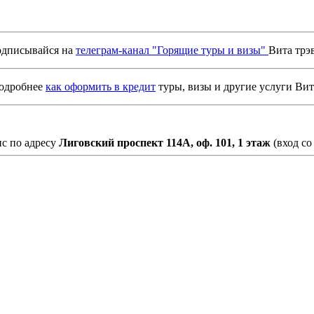
дписывайся на
телеграм-канал "Горящие туры и визы"
Вита трэ
подробнее
как оформить в кредит
туры, визы и другие услуги Вит
с по адресу
Лиговский проспект 114А, оф. 101, 1 этаж
(вход со