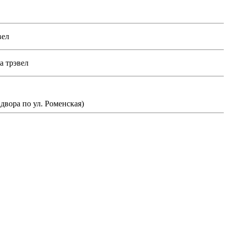
вел
а трэвел
 двора по ул. Роменская)