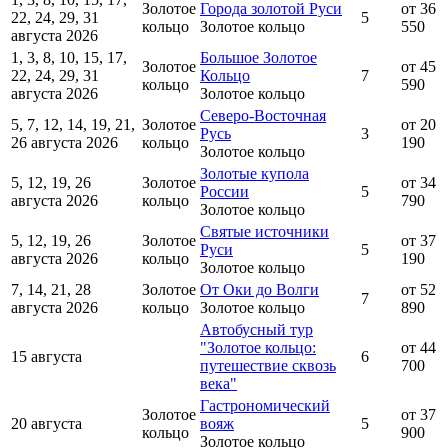
Золотое
Города золотой Руси
от 36
22, 24, 29, 31
5
кольцо
Золотое кольцо
550
августа 2026
1, 3, 8, 10, 15, 17,
Большое Золотое
Золотое
от 45
22, 24, 29, 31
Кольцо
7
кольцо
590
августа 2026
Золотое кольцо
Северо-Восточная
5, 7, 12, 14, 19, 21,
Золотое
от 20
Русь
3
26 августа 2026
кольцо
190
Золотое кольцо
Золотые купола
5, 12, 19, 26
Золотое
от 34
России
5
августа 2026
кольцо
790
Золотое кольцо
Святые источники
5, 12, 19, 26
Золотое
от 37
Руси
5
августа 2026
кольцо
190
Золотое кольцо
7, 14, 21, 28
Золотое
От Оки до Волги
от 52
7
августа 2026
кольцо
Золотое кольцо
890
Автобусный тур
"Золотое кольцо:
от 44
15 августа
6
путешествие сквозь
700
века"
Гастрономический
Золотое
от 37
20 августа
вояж
5
кольцо
900
Золотое кольцо