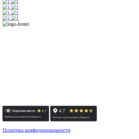
+7 812 415 88 15
г. Санкт-Петербург, Лиговский проспект 114А, офис 101
Деловой центр Росстро, 1 этаж
(вход со двора по ул. Роменская)
м. Лиговский проспект
пн-пт: с 10:00 до 19:00
сб: по согласованию / вс: выходной
Политика конфиденциальности