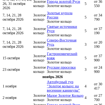
Золотое
Города золотой Руси
от 36
26, 31 октября
5
кольцо
Золотое кольцо
550
2026
Золотые купола
7, 14, 21, 28
Золотое
от 34
России
5
октября 2026
кольцо
790
Золотое кольцо
Святые источники
7, 14, 21, 28
Золотое
от 37
Руси
5
октября 2026
кольцо
190
Золотое кольцо
Северо-Восточная
7, 14, 21, 28
Золотое
от 20
Русь
3
октября 2026
кольцо
190
Золотое кольцо
Гастрономический
Золотое
от 37
15 октября
вояж
5
кольцо
900
Золотое кольцо
Золотое
Русские проселки
от 24
23 октября
3
кольцо
Золотое кольцо
900
ноябрь 2026
Автобусный тур
от 30
1 ноября
"Золотое кольцо: на
4
417
весенние каникулы"
Золотое
Малое Золотое Кольцо
от 27
2 ноября
4
кольцо
Золотое кольцо
700
Золотое
Города золотой Руси
от 36