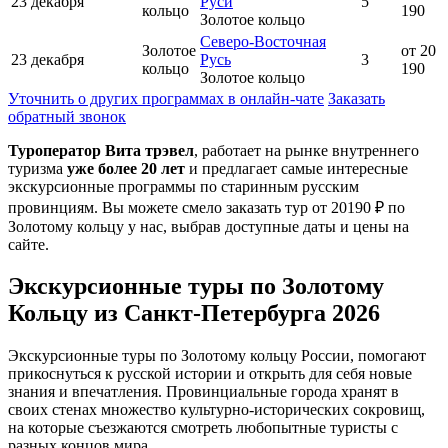
23 декабря
Руси
5
кольцо
190
Золотое кольцо
Северо-Восточная
Золотое
от 20
23 декабря
Русь
3
кольцо
190
Золотое кольцо
Уточнить о других программах в онлайн-чате
Заказать
обратный звонок
Туроператор Вита трэвел
, работает на рынке внутреннего
туризма
уже более 20 лет
и предлагает самые интересные
экскурсионные программы по старинным русским
провинциям. Вы можете смело заказать тур от 20190 ₽ по
Золотому кольцу у нас, выбрав доступные даты и цены на
сайте.
Экскурсионные туры по Золотому
Кольцу
из Санкт-Петербурга
2026
Экскурсионные туры по Золотому кольцу России, помогают
прикоснуться к русской истории и открыть для себя новые
знания и впечатления. Провинциальные города хранят в
своих стенах множество культурно-исторических сокровищ,
на которые съезжаются смотреть любопытные туристы с
разных концов мира.