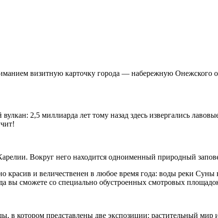
ниманием визитную карточку города — набережную Онежского озе
лкан: 2,5 миллиарда лет тому назад здесь извергались лавовые
чит!
 Карелии. Вокруг него находится одноименный природный запов
 красив и величественен в любое время года: воды реки Суны в
да вы сможете со специально обустроенных смотровых площадо
ды, в котором представлены две экспозиции: растительный мир