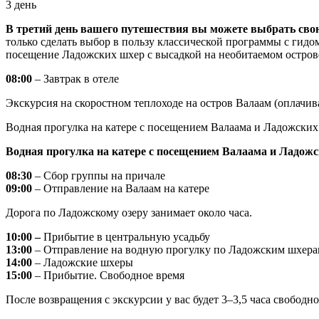
3 день
В третий день вашего путешествия вы можете выбрать сво
только сделать выбор в пользу классической программы с гидо
посещение Ладожских шхер с высадкой на необитаемом остров
08:00
– Завтрак в отеле
Экскурсия на скоростном теплоходе на остров Валаам (оплачи
Водная прогулка на катере с посещением Валаама и Ладожски
Водная прогулка на катере с посещением Валаама и Ладожс
08:30
– Сбор группы на причале
09:00
– Отправление на Валаам на катере
Дорога по Ладожскому озеру занимает около часа.
10:00 –
Прибытие в центральную усадьбу
13:00
– Отправление на водную прогулку по Ладожским шхер
14:00
– Ладожские шхеры
15:00
– Прибытие. Свободное время
После возвращения с экскурсии у вас будет 3–3,5 часа свобод