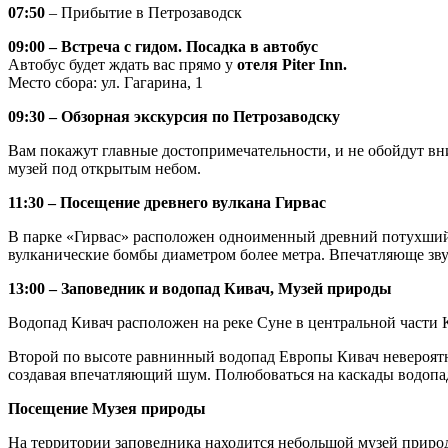
07:50
– Прибытие в Петрозаводск
09:00 – Встреча с гидом. Посадка в автобус
Автобус будет ждать вас прямо у
отеля Piter Inn.
Место сбора: ул. Гагарина, 1
09:30 – Обзорная экскурсия по Петрозаводску
Вам покажут главные достопримечательности, и не обойдут в
музей под открытым небом.
11:30 – Посещение древнего вулкана Гирвас
В парке «Гирвас» расположен одноименный древний потухший ву
вулканические бомбы диаметром более метра. Впечатляюще зву
13:00 – Заповедник и водопад Кивач, Музей природы
Водопад Кивач расположен на реке Суне в центральной части
Второй по высоте равнинный водопад Европы Кивач невероятно
создавая впечатляющий шум. Полюбоваться на каскады водопа
Посещение Музея природы
На территории заповедника находится небольшой музей приро