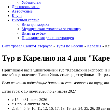
Узбекистан
Для школьников
Автобусные
Круиз
Визовый сервис
Виза для моряка
Медицинская страховка за границу
Визы за рубеж
Приглашения для иностранцев
Вита трэвел Санкт-Петербург
»
Туры по России
»
Карелия
» Ка
Тур в Карелию на 4 дня "Каре
Приглашаем вас в удивительный тур "Карельский экспресс" в К
оленей в резиденции Талви Укко, столица республики - Петроз
Если не нашли подходящие даты или есть вопросы по туру, т
Даты тура: с 15 июля 2026 по 27 марта 2027
с 15 по 31 июля 2026
с 1 по 31 августа 2026
2, 3, 4, 5, 9, 10, 11, 12, 16, 17, 18, 19, 23, 24, 25, 26, 30 сен