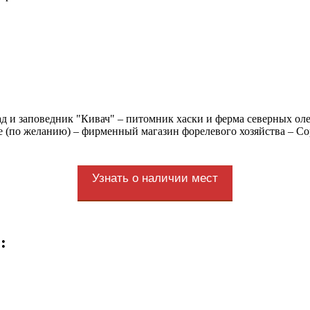
ад и заповедник "Кивач" – питомник хаски и ферма северных ол
де (по желанию) – фирменный магазин форелевого хозяйства – С
Узнать о наличии мест
: