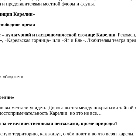
а и представителями местной флоры и фауны.
адиции Карелии»
 свободное время
е – культурной и гастрономической столице Карелии.
Рекоменд
», «Карельская горница» или «Яг и Ель». Любителям театра пр
ии «бюджет».
релии»
рую вы мечтали увидеть. Дорога вьется между покрытыми тайгой 
 достопримечательность Карелии, но это не все…
я за ее величественными пейзажами, кроме природы?
сную территорию, как живут, о чём поют и во что верят карелы,