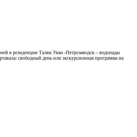
еней в резиденции Талви Укко -Петрозаводск – водопады
ортавала: свободный день или экскурсионная программа на