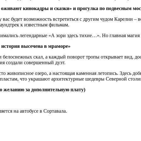
 оживают кинокадры и сказки» и прогулка по подвесным мос
у вас будет возможность встретиться с другим чудом Карелии – 
аундтрек к известным фильмам.
нимались легендарные «А зори здесь тихие…». Но главная магия
е история высечена в мраморе»
ии белоснежных скал, а каждый поворот тропы открывает вид, д
ия создали совершенный дуэт.
то живописное озеро, а настоящая каменная летопись. Здесь до
м пластам, что украшают архитектурные шедевры Северной столи
(по желанию за дополнительную плату)
ется на автобусе в Сортавала.