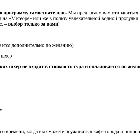
ю программу самостоятельно.
Мы предлагаем вам отправиться к
м на «Метеоре» или же в пользу увлекательной водной прогулки 
е, –
выбор только за вами!
вается дополнительно по желанию)
х шхер
ких шхер не входит в стоимость тура и оплачивается по жел
ам
ного времени, когда вы сможете поужинать в кафе города и попро