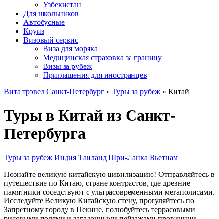
Узбекистан
Для школьников
Автобусные
Круиз
Визовый сервис
Виза для моряка
Медицинская страховка за границу
Визы за рубеж
Приглашения для иностранцев
Вита трэвел Санкт-Петербург
»
Туры за рубеж
» Китай
Туры в Китай из Санкт-
Петербурга
Туры за рубеж
Индия
Таиланд
Шри-Ланка
Вьетнам
Познайте великую китайскую цивилизацию! Отправляйтесь в
путешествие по Китаю, стране контрастов, где древние
памятники соседствуют с ультрасовременными мегаполисами.
Исследуйте Великую Китайскую стену, прогуляйтесь по
Запретному городу в Пекине, полюбуйтесь террасовыми
рисовыми полями и загадочными пейзажами провинции