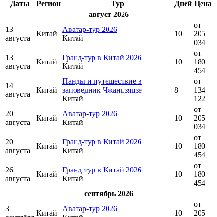
Даты
Регион
Тур
Дней
Цена
август 2026
от
13
Аватар-тур 2026
Китай
10
205
августа
Китай
034
от
13
Гранд-тур в Китай 2026
Китай
10
180
августа
Китай
454
Панды и путешествие в
от
14
Китай
заповедник Чжанцзяцзе
8
134
августа
Китай
122
от
20
Аватар-тур 2026
Китай
10
205
августа
Китай
034
от
20
Гранд-тур в Китай 2026
Китай
10
180
августа
Китай
454
от
26
Гранд-тур в Китай 2026
Китай
10
180
августа
Китай
454
сентябрь 2026
от
3
Аватар-тур 2026
Китай
10
205