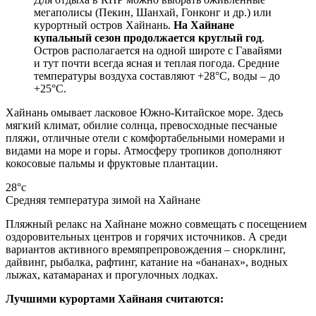
мегаполисы (Пекин, Шанхай, Гонконг и др.) или
курортный остров Хайнань.
На Хайнане
купальный сезон продолжается круглый год
.
Остров располагается на одной широте с Гавайями
и тут почти всегда ясная и теплая погода. Средние
температуры воздуха составляют +28°C, воды – до
+25°C.
Хайнань омывает ласковое Южно-Китайское море. Здесь
мягкий климат, обилие солнца, превосходные песчаные
пляжи, отличные отели с комфортабельными номерами и
видами на море и горы. Атмосферу тропиков дополняют
кокосовые пальмы и фруктовые плантации.
28°c
Средняя температура зимой на Хайнане
Пляжный релакс на Хайнане можно совмещать с посещением
оздоровительных центров и горячих источников. А среди
вариантов активного времяпрепровождения – снорклинг,
дайвинг, рыбалка, рафтинг, катание на «бананах», водных
лыжах, катамаранах и прогулочных лодках.
Лучшими курортами Хайнаня считаются: