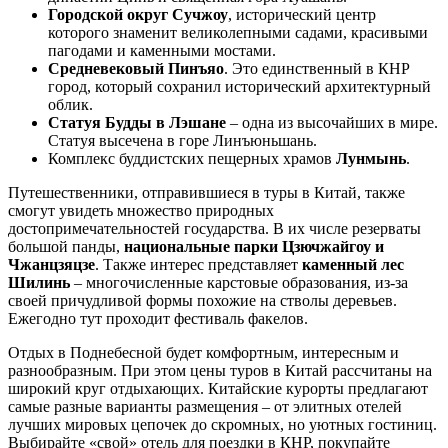
Городской округ Сучжоу
, исторический центр
которого знаменит великолепными садами, красивыми
пагодами и каменными мостами.
Средневековый Пинъяо
. Это единственный в КНР
город, который сохранил исторический архитектурный
облик.
Статуя Будды в Лэшане
– одна из высочайших в мире.
Статуя высечена в горе Линъюньшань.
Комплекс буддистских пещерных храмов
Лунмынь
.
Путешественники, отправившиеся в туры в Китай, также
смогут увидеть множество природных
достопримечательностей государства. В их числе резерваты
большой панды,
национальные парки Цзючжайгоу и
Чжанцзяцзе
. Также интерес представляет
каменный лес
Шилинь
– многочисленные карстовые образования, из-за
своей причудливой формы похожие на стволы деревьев.
Ежегодно тут проходит фестиваль факелов.
Отдых в Поднебесной будет комфортным, интересным и
разнообразным. При этом цены туров в Китай рассчитаны на
широкий круг отдыхающих. Китайские курорты предлагают
самые разные варианты размещения – от элитных отелей
лучших мировых цепочек до скромных, но уютных гостиниц.
Выбирайте «свой» отель для поездки в КНР, покупайте