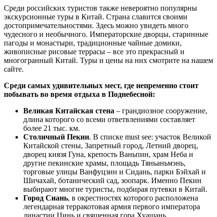
Среди российских туристов также невероятно популярны
экскурсионные туры в Китай. Страна славится своими
достопримечательностями. Здесь можно увидеть много
чудесного и необычного. Императорские дворцы, старинные
пагоды и монастыри, традиционные чайные домики,
живописные рисовые террасы – все это прекрасный и
многогранный Китай. Туры и цены на них смотрите на нашем
сайте.
Среди самых удивительных мест, где непременно стоит
побывать во время отдыха в Поднебесной:
Великая Китайская стена
– грандиозное сооружение,
длина которого со всеми ответвлениями составляет
более 21 тыс. км.
Столичный Пекин
. В списке must see: участок Великой
Китайской стены, Запретный город, Летний дворец,
дворец князя Гуна, крепость Ваньпин, храм Неба и
другие пекинские храмы, площадь Тяньаньмэнь,
торговые улицы Ванфуцзин и Сидань, парки Бэйхай и
Шичахай, ботанический сад, зоопарк. Именно Пекин
выбирают многие туристы, подбирая путевки в Китай.
Город Сиань
, в окрестностях которого расположена
легендарная терракотовая армия первого императора
династии Цинь и священная гора Хуашань.