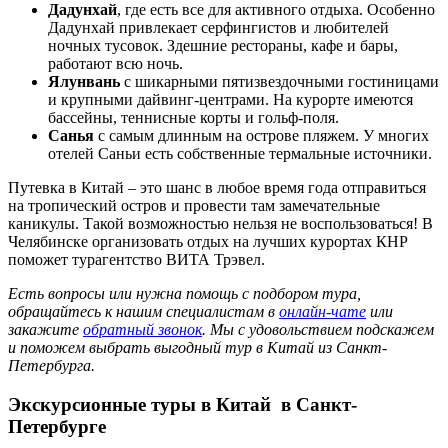
Дадунхай
, где есть все для активного отдыха. Особенно
Дадунхай привлекает серфингистов и любителей
ночных тусовок. Здешние рестораны, кафе и бары,
работают всю ночь.
Ялунвань
с шикарными пятизвездочными гостиницами
и крупными дайвинг-центрами. На курорте имеются
бассейны, теннисные корты и гольф-поля.
Санья
с самым длинным на острове пляжем. У многих
отелей Саньи есть собственные термальные источники.
Путевка в Китай – это шанс в любое время года отправиться
на тропический остров и провести там замечательные
каникулы. Такой возможностью нельзя не воспользоваться! В
Челябинске организовать отдых на лучших курортах КНР
поможет турагентство ВИТА Трэвел.
Есть вопросы или нужна помощь с подбором тура,
обращайтесь к нашим специалистам в
онлайн-чате
или
закажите
обратный звонок
. Мы с удовольствием подскажем
и поможем выбрать выгодный тур в Китай из Санкт-
Петербурга.
Экскурсионные туры в Китай
в Санкт-
Петербурге