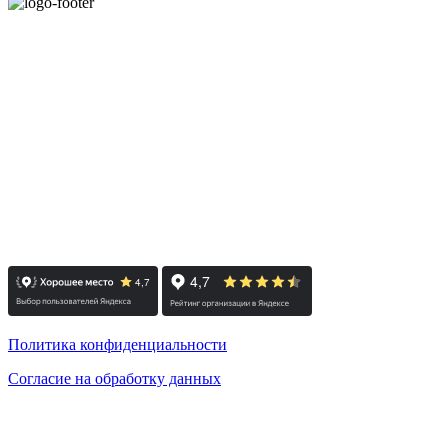
+7 812 415 88 15
г. Санкт-Петербург, Лиговский проспект 114А, офис 101
Деловой центр Росстро, 1 этаж
(вход со двора по ул. Роменская)
м. Лиговский проспект
пн-пт: с 10:00 до 19:00
сб: по согласованию / вс: выходной
Политика конфиденциальности
Согласие на обработку данных
© 2008-2024 - Администратор сайта ООО ТК "Вита трэвел",
ИНН 7452023824