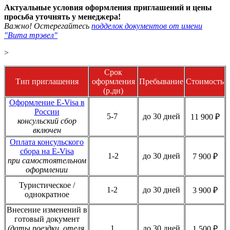
Актуальные условия оформления приглашений и цены
просьба уточнять у менеджера!
Важно! Остерегайтесь
подделок документов от имени
"Вита трэвел"
>
Срок
Тип приглашения
оформления
Пребывание
Стоимость
(р.дн)
Оформление E-Visa в
России
5-7
до 30 дней
11 900 ₽
консульский сбор
включен
Оплата консульского
сбора на E-Visa
1-2
до 30 дней
7 900 ₽
при самостоятельном
оформлении
Туристическое /
1-2
до 30 дней
3 900 ₽
однократное
Внесение изменений в
готовый документ
(даты поездки, отеля,
1
до 30 дней
1 500 ₽