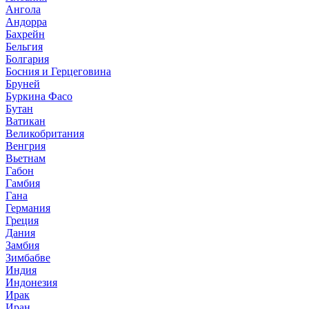
Ангола
Андорра
Бахрейн
Бельгия
Болгария
Босния и Герцеговина
Бруней
Буркина Фасо
Бутан
Ватикан
Великобритания
Венгрия
Вьетнам
Габон
Гамбия
Гана
Германия
Греция
Дания
Замбия
Зимбабве
Индия
Индонезия
Ирак
Иран