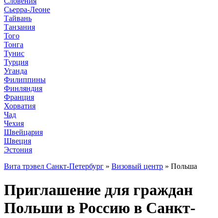
Словения
Сьерра-Леоне
Тайвань
Танзания
Того
Тонга
Тунис
Турция
Уганда
Филиппины
Финляндия
Франция
Хорватия
Чад
Чехия
Швейцария
Швеция
Эстония
Вита трэвел Санкт-Петербург
»
Визовый центр
» Польша
Приглашение для граждан
Польши в Россию в Санкт-