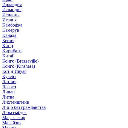
Ирландия
Исландия
Испания
Италия
Камбоджа
Камерун
Канада
Кения
Кипр
Кирибати
Китай
Конго (Brazzaville)
Конго (Kinshasa)
Кот-д’Ивуар
Кувейт
Латвия
Лесото
Ливан
Литва
Лихтенштейн
Лицо без гражданства
Люксембург
Мадагаскар
Малайзия
Мальта