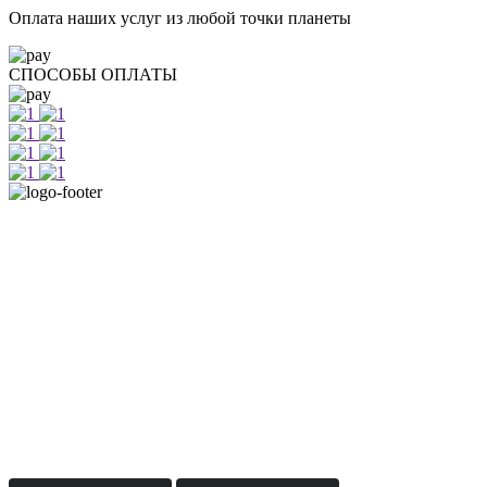
Оплата наших услуг из любой точки планеты
СПОСОБЫ ОПЛАТЫ
+7 812 415 88 15
г. Санкт-Петербург, Лиговский проспект 114А, офис 101
Деловой центр Росстро, 1 этаж
(вход со двора по ул. Роменская)
м. Лиговский проспект
пн-пт: с 10:00 до 19:00
сб: по согласованию / вс: выходной