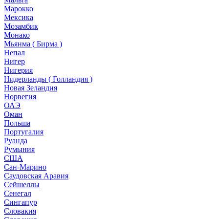
Марокко
Мексика
Мозамбик
Монако
Мьянма ( Бирма )
Непал
Нигер
Нигерия
Нидерланды ( Голландия )
Новая Зеландия
Норвегия
ОАЭ
Оман
Польша
Португалия
Руанда
Румыния
США
Сан-Марино
Саудовская Аравия
Сейшеллы
Сенегал
Сингапур
Словакия