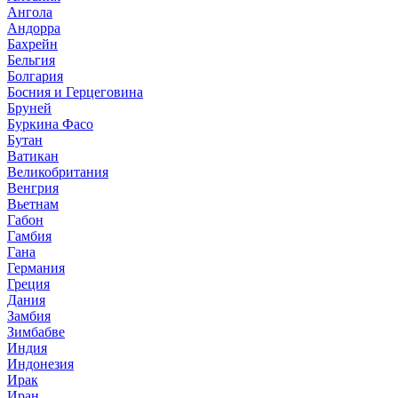
Ангола
Андорра
Бахрейн
Бельгия
Болгария
Босния и Герцеговина
Бруней
Буркина Фасо
Бутан
Ватикан
Великобритания
Венгрия
Вьетнам
Габон
Гамбия
Гана
Германия
Греция
Дания
Замбия
Зимбабве
Индия
Индонезия
Ирак
Иран