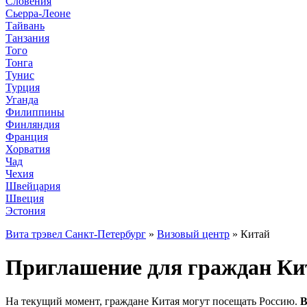
Словения
Сьерра-Леоне
Тайвань
Танзания
Того
Тонга
Тунис
Турция
Уганда
Филиппины
Финляндия
Франция
Хорватия
Чад
Чехия
Швейцария
Швеция
Эстония
Вита трэвел Санкт-Петербург
»
Визовый центр
» Китай
Приглашение для граждан Кит
На текущий момент, граждане Китая могут посещать Россию.
В