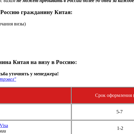
с визам
не может пребывать в России более 90 дней за каждое
 Россию гражданину Китая:
нчания визы)
ина Китая на визу в Россию:
ьба уточнять у менеджера!
трэвел"
Срок оформления (
5-7
Visa
1-2
нии