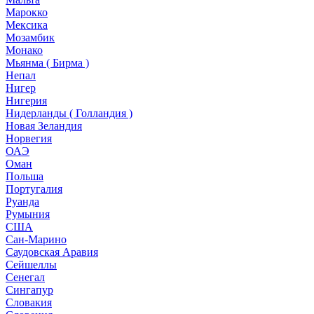
Марокко
Мексика
Мозамбик
Монако
Мьянма ( Бирма )
Непал
Нигер
Нигерия
Нидерланды ( Голландия )
Новая Зеландия
Норвегия
ОАЭ
Оман
Польша
Португалия
Руанда
Румыния
США
Сан-Марино
Саудовская Аравия
Сейшеллы
Сенегал
Сингапур
Словакия