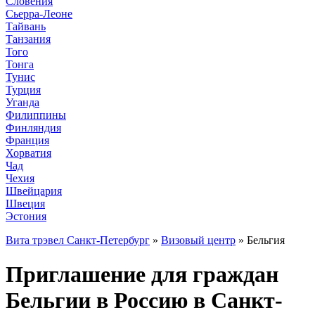
Словения
Сьерра-Леоне
Тайвань
Танзания
Того
Тонга
Тунис
Турция
Уганда
Филиппины
Финляндия
Франция
Хорватия
Чад
Чехия
Швейцария
Швеция
Эстония
Вита трэвел Санкт-Петербург
»
Визовый центр
» Бельгия
Приглашение для граждан
Бельгии в Россию в Санкт-