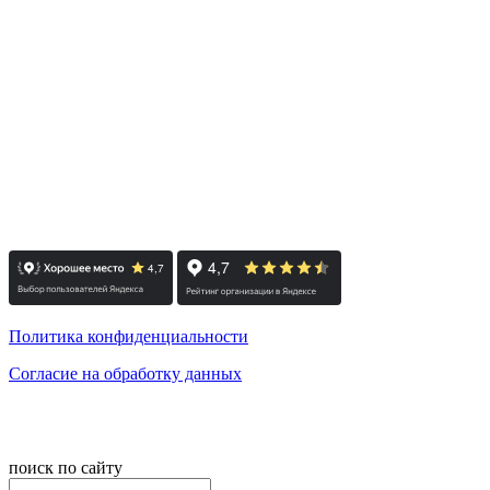
г. Санкт-Петербург, Лиговский проспект 114А, офис 101
Деловой центр Росстро, 1 этаж
(вход со двора по ул. Роменская)
м. Лиговский проспект
пн-пт: с 10:00 до 19:00
сб: по согласованию / вс: выходной
Политика конфиденциальности
Согласие на обработку данных
© 2008-2024 - Администратор сайта ООО ТК "Вита трэвел",
ИНН 7452023824
поиск по сайту