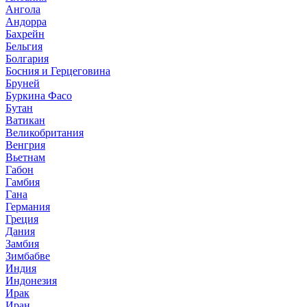
Ангола
Андорра
Бахрейн
Бельгия
Болгария
Босния и Герцеговина
Бруней
Буркина Фасо
Бутан
Ватикан
Великобритания
Венгрия
Вьетнам
Габон
Гамбия
Гана
Германия
Греция
Дания
Замбия
Зимбабве
Индия
Индонезия
Ирак
Иран