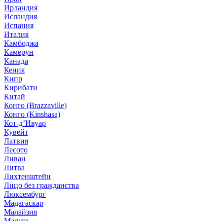
Ирландия
Исландия
Испания
Италия
Камбоджа
Камерун
Канада
Кения
Кипр
Кирибати
Китай
Конго (Brazzaville)
Конго (Kinshasa)
Кот-д’Ивуар
Кувейт
Латвия
Лесото
Ливан
Литва
Лихтенштейн
Лицо без гражданства
Люксембург
Мадагаскар
Малайзия
Мальта