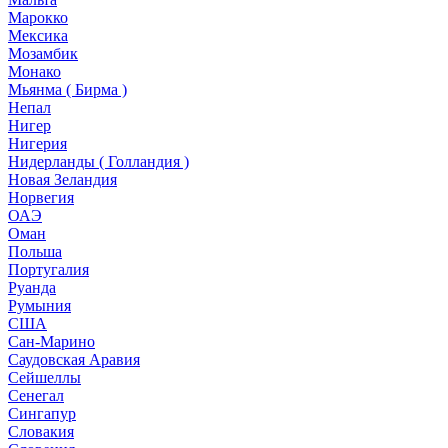
Марокко
Мексика
Мозамбик
Монако
Мьянма ( Бирма )
Непал
Нигер
Нигерия
Нидерланды ( Голландия )
Новая Зеландия
Норвегия
ОАЭ
Оман
Польша
Португалия
Руанда
Румыния
США
Сан-Марино
Саудовская Аравия
Сейшеллы
Сенегал
Сингапур
Словакия