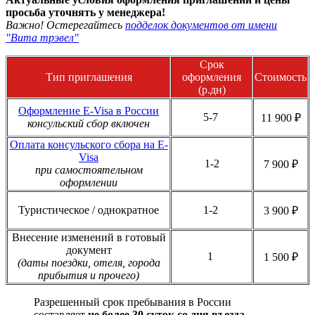
просьба уточнять у менеджера!
Важно! Остерегайтесь
подделок документов от имени
"Вита трэвел"
Срок
Тип приглашения
оформления
Стоимость
(р.дн)
Оформление E-Visa в России
5-7
11 900 ₽
консульский сбор включен
Оплата консульского сбора на E-
Visa
1-2
7 900 ₽
при самостоятельном
оформлении
Туристическое / однократное
1-2
3 900 ₽
Внесение изменений в готовый
документ
1
1 500 ₽
(даты поездки, отеля, города
прибытия и прочего)
Разрешенный срок пребывания в России
составляет
не более 30 суток со дня въезда
.